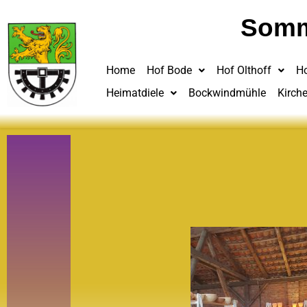
Somm
Home
Hof Bode
Hof Olthoff
H
Heimatdiele
Bockwindmühle
Kirch