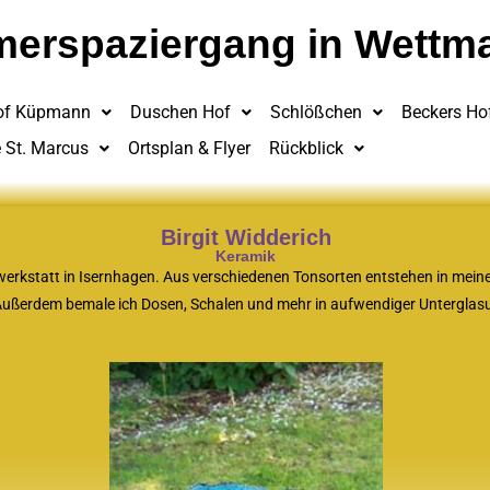
erspaziergang in Wettm
of Küpmann
Duschen Hof
Schlößchen
Beckers Ho
e St. Marcus
Ortsplan & Flyer
Rückblick
Birgit Widderich
Keramik
ferwerkstatt in Isernhagen. Aus verschiedenen Tonsorten entstehen in me
 Außerdem bemale ich Dosen, Schalen und mehr in aufwendiger Unterglasur